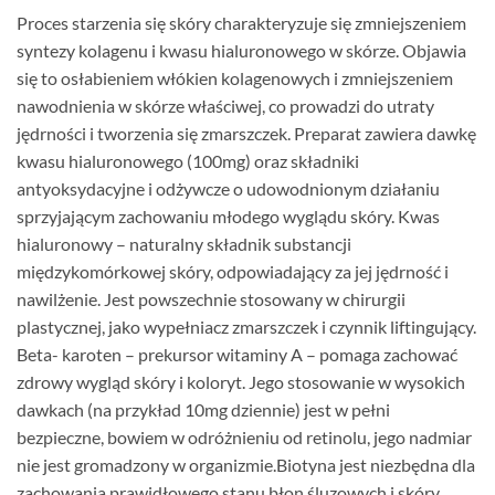
Proces starzenia się skóry charakteryzuje się zmniejszeniem
syntezy kolagenu i kwasu hialuronowego w skórze. Objawia
się to osłabieniem włókien kolagenowych i zmniejszeniem
nawodnienia w skórze właściwej, co prowadzi do utraty
jędrności i tworzenia się zmarszczek. Preparat zawiera dawkę
kwasu hialuronowego (100mg) oraz składniki
antyoksydacyjne i odżywcze o udowodnionym działaniu
sprzyjającym zachowaniu młodego wyglądu skóry. Kwas
hialuronowy – naturalny składnik substancji
międzykomórkowej skóry, odpowiadający za jej jędrność i
nawilżenie. Jest powszechnie stosowany w chirurgii
plastycznej, jako wypełniacz zmarszczek i czynnik liftingujący.
Beta- karoten – prekursor witaminy A – pomaga zachować
zdrowy wygląd skóry i koloryt. Jego stosowanie w wysokich
dawkach (na przykład 10mg dziennie) jest w pełni
bezpieczne, bowiem w odróżnieniu od retinolu, jego nadmiar
nie jest gromadzony w organizmie.Biotyna jest niezbędna dla
zachowania prawidłowego stanu błon śluzowych i skóry.